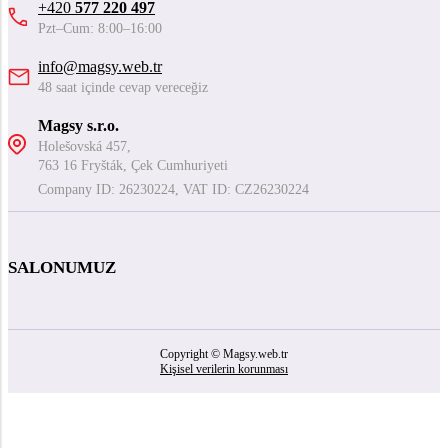
+420
577 220 497
Pzt–Cum: 8:00–16:00
info@magsy.web.tr
48 saat içinde cevap vereceğiz
Magsy s.r.o.
Holešovská 457,
763 16 Fryšták, Çek Cumhuriyeti
Company ID: 26230224, VAT ID: CZ26230224
SALONUMUZ
Copyright © Magsy.web.tr
Kişisel verilerin korunması