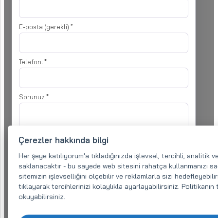
E-posta (gerekli)
*
Telefon:
*
Sorunuz
*
Çerezler hakkında bilgi
Her şeye katılıyorum'a tıkladığınızda işlevsel, tercihli, analitik
saklanacaktır - bu sayede web sitesini rahatça kullanmanızı sağ
Katılıyorum
ki̇şi̇sel veri̇leri̇n i̇şlenmesi̇
talebimin işlenmesi
sitemizin işlevselliğini ölçebilir ve reklamlarla sizi hedefleyebili
amacıyla
tıklayarak tercihlerinizi kolaylıkla ayarlayabilirsiniz. Politikanı
okuyabilirsiniz.
Mesaj gönder