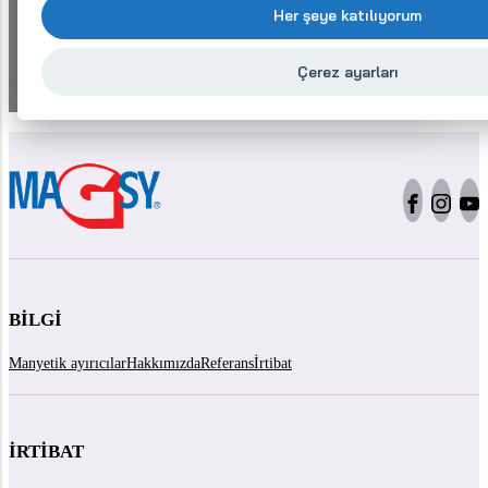
Teklife daha erken mi ihtiyacınız var?
Her şeye katılıyorum
Bizi şu numaradan arayın: +420 577 220
497
Çerez ayarları
BILGI
Manyetik ayırıcılar
Hakkımızda
Referans
İrtibat
İRTIBAT