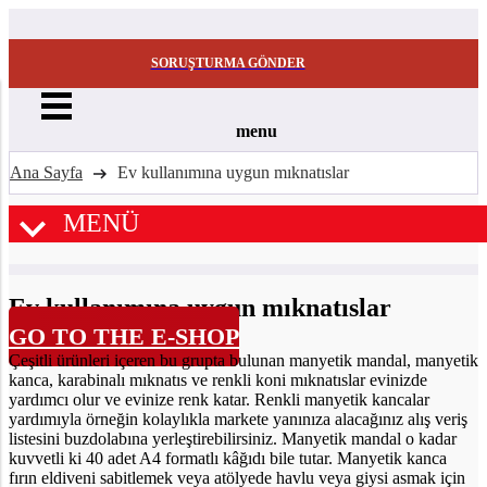
SORUŞTURMA GÖNDER
menu
Ana Sayfa
Ev kullanımına uygun mıknatıslar
MENÜ
Ev kullanımına uygun mıknatıslar
GO TO THE E-SHOP
Çeşitli ürünleri içeren bu grupta bulunan manyetik mandal, manyetik
kanca, karabinalı mıknatıs ve renkli koni mıknatıslar evinizde
yardımcı olur ve evinize renk katar. Renkli manyetik kancalar
yardımıyla örneğin kolaylıkla markete yanınıza alacağınız alış veriş
listesini buzdolabına yerleştirebilirsiniz. Manyetik mandal o kadar
kuvvetli ki 40 adet A4 formatlı kâğıdı bile tutar. Manyetik kanca
fırın eldiveni sabitlemek veya atölyede havlu veya giysi asmak için