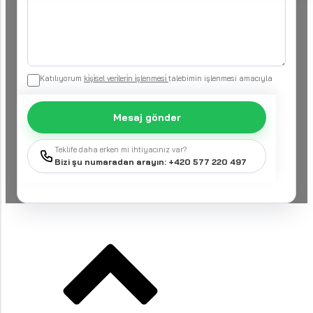
Katılıyorum
ki̇şi̇sel veri̇leri̇n i̇şlenmesi̇
talebimin işlenmesi amacıyla
Mesaj gönder
Teklife daha erken mi ihtiyacınız var?
Bizi şu numaradan arayın: +420 577 220 497