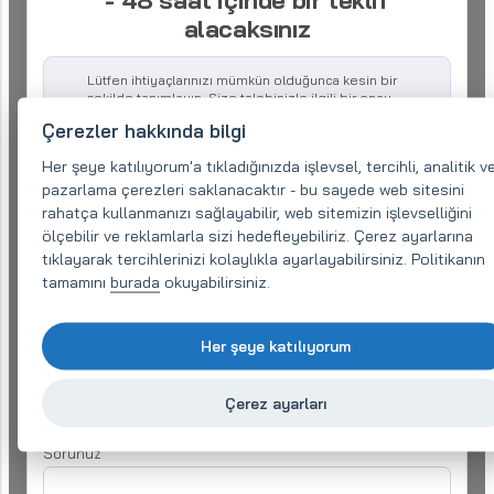
- 48 saat içinde bir teklif
alacaksınız
Lütfen ihtiyaçlarınızı mümkün olduğunca kesin bir
şekilde tanımlayın. Size talebinizle ilgili bir onay
göndereceğiz ve sizi uygun bir uzmana
Çerezler hakkında bilgi
yönlendireceğiz. Bu uzman, daha fazla bilgi için
listelenen iletişim adreslerinden sizinle irtibata
Her şeye katılıyorum'a tıkladığınızda işlevsel, tercihli, analitik v
geçebilir.
pazarlama çerezleri saklanacaktır - bu sayede web sitesini
rahatça kullanmanızı sağlayabilir, web sitemizin işlevselliğini
Şirket adı:
ölçebilir ve reklamlarla sizi hedefleyebiliriz. Çerez ayarlarına
tıklayarak tercihlerinizi kolaylıkla ayarlayabilirsiniz. Politikanın
tamamını
burada
okuyabilirsiniz.
E-posta (gerekli)
*
Her şeye katılıyorum
Telefon:
*
Çerez ayarları
Sorunuz
*