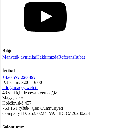
Bilgi
Manyetik ayırıcılar
Hakkımızda
Referans
İrtibat
İrtibat
+420
577 220 497
Pzt–Cum: 8:00–16:00
info@magsy.web.tr
48 saat içinde cevap vereceğiz
Magsy s.r.o.
Holešovská 457,
763 16 Fryšták, Çek Cumhuriyeti
Company ID: 26230224, VAT ID: CZ26230224
Salonumuz