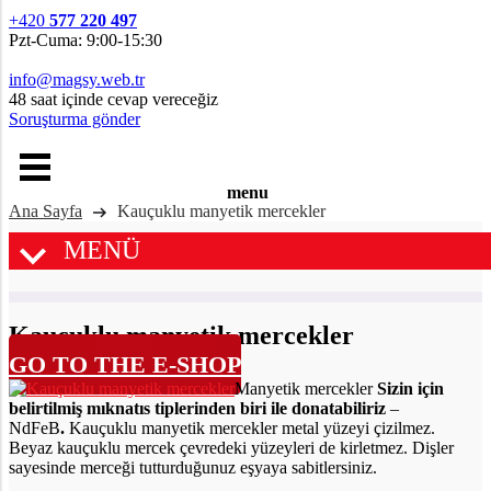
+420
577 220 497
Pzt-Cuma: 9:00-15:30
info@magsy.web.tr
48 saat içinde cevap vereceğiz
Soruşturma gönder
menu
Ana Sayfa
Kauçuklu manyetik mercekler
MENÜ
Kauçuklu manyetik mercekler
GO TO THE E-SHOP
Manyetik mercekler
Sizin için
belirtilmiş mıknatıs tiplerinden biri ile donatabiliriz
–
NdFeB
.
Kauçuklu manyetik mercekler metal yüzeyi çizilmez.
Beyaz kauçuklu mercek çevredeki yüzeyleri de kirletmez. Dişler
sayesinde merceği tutturduğunuz eşyaya sabitlersiniz.