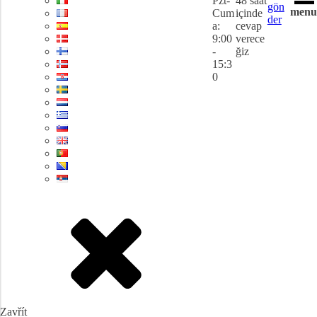
Pzt-
48 saat
gön
menu
Cum
içinde
der
a:
cevap
9:00
verece
-
ğiz
15:3
0
Zavřít