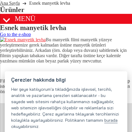
Ana Sayfa
Esnek manyetik levha
Ürünler
MENÜ
Esnek manyetik levha
Go to the e-shop
Bu manyetik filmi manyetik yüzeye
yerleştirmenize gerek kalmadan üstüne manyetik ürünleri
yerleştirebilirsiniz. Arkadan (örn. dolap veya duvara) sabitlemek için
filmin yapışkan tabakası vardır. Diğer tarafta üstüne keçe kalemle
yazılması mümkün olan beyaz parlak yüzey mevcuttur.
Çerezler hakkında bilgi
Filmin kalınlığı 1 mm ve genişliği 0,62 mm’dir. Film rulo halinde olup
istenilen uzunluk kesilip satılır. Yerleştireceğiniz yüzeye yapıştırmadan
Her şeye katılıyorum'a tıkladığınızda işlevsel, tercihli,
önce kısa bir süre için filmi düzleyiniz.
analitik ve pazarlama çerezleri saklanacaktır - bu
sayede web sitesini rahatça kullanmanızı sağlayabilir,
web sitemizin işlevselliğini ölçebilir ve reklamlarla sizi
Filmi alt yüzeye yapıştırmadan önce filmi düzleştirin.
hedefleyebiliriz. Çerez ayarlarına tıklayarak tercihlerinizi
Kendiliğinden yapışan tabaka alt yüzeye yeterince yapışmazsa
kolaylıkla ayarlayabilirsiniz. Politikanın tamamını
burada
(levhanın şekil hafızasından, alt yüzeyin yapısından vs. dolayı)
okuyabilirsiniz.
mükemmel sabitleme için uygun yapıştırıcı kullanmanızı rica