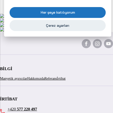
Her şeye katılıyorum
Çerez ayarları
BILGI
Manyetik ayırıcılar
Hakkımızda
Referans
İrtibat
İRTIBAT
+420
577 220 497