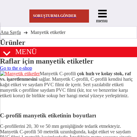
SORUŞTURMA GÖNDER
menu
Ana Sayfa
Manyetik etiketler
Ürünler
MENÜ
Raflar için manyetik etiketler
Go to the e-shop
Manyetik C-profili
çok hızlı ve kolay stok, raf
vs. işaretlenmesini
sağlar. Manyetik C-profili, C-profili kendisi hariç
kağıt etiket ve saydam PVC filmi de içerir. Sert yazılabilir etiketi
manyetik c-profiline saydam PVC filmi (kir, toz ve benzerine karşı
etiketi korur) ile birlikte sokup her hangi metal yüzeye yerleştiriniz.
C-profili manyetik etiketinin boyutları
C-profillerini 20, 30 ve 50 mm genişliğinde tedarik etmekteyiz.
Manyetik C-profili 50 metrelik uzunluğunda, kağıt etiket ve saydam