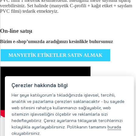
PVC filmi 1 metrelik kesimlerdedir. İstediğiniz metre sayısına sipariş
verebilirsiniz. Set halinde (manyetik C-profili + kağıt etiket + saydam
PVC filmi) tedarik etmekteyiz.
On-line satışı
Bizim e-shop’umuzda aradığınızı kesinlikle bulursunuz
MANYETİK ETİKETLER SATIN ALMAK
Çerezler hakkında bilgi
Her şeye katılıyorum'a tıkladığınızda işlevsel, tercihli,
analitik ve pazarlama çerezleri saklanacaktır - bu sayede
web sitesini rahatça kullanmanızı sağlayabilir, web
sitemizin işlevselliğini ölçebilir ve reklamlarla sizi
hedefleyebiliriz. Çerez ayarlarına tıklayarak tercihlerinizi
kolaylıkla ayarlayabilirsiniz. Politikanın tamamını
burada
okuyabilirsiniz.