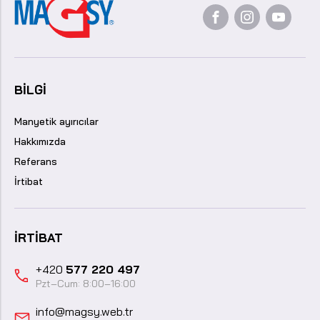
BILGI
Manyetik ayırıcılar
Hakkımızda
Referans
İrtibat
İRTIBAT
+420
577 220 497
Pzt–Cum: 8:00–16:00
info@magsy.web.tr