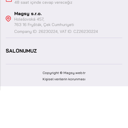
48 saat içinde cevap vereceğiz
Magsy s.r.o.
Holešovská 457,
763 16 Fryšták, Çek Cumhuriyeti
Company ID: 26230224, VAT ID: CZ26230224
SALONUMUZ
Copyright © Magsy.web.tr
Kişisel verilerin korunması