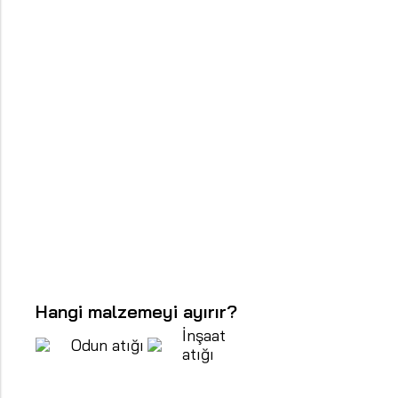
Hangi malzemeyi ayırır?
İnşaat
Odun atığı
atığı