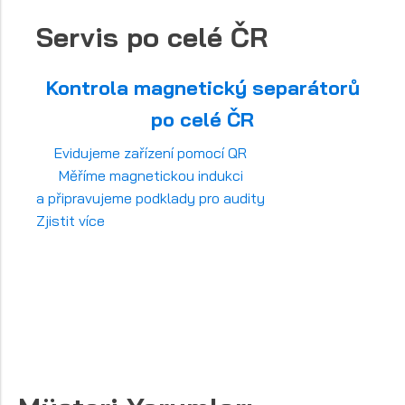
Servis po celé ČR
Kontrola magnetický separátorů
po celé ČR
Evidujeme zařízení pomocí QR
Měříme magnetickou indukci
a připravujeme podklady pro audity
Zjistit více