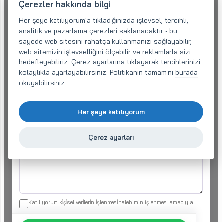
geçebilir.
Çerezler hakkında bilgi
Her şeye katılıyorum'a tıkladığınızda işlevsel, tercihli,
Şirket adı:
analitik ve pazarlama çerezleri saklanacaktır - bu
sayede web sitesini rahatça kullanmanızı sağlayabilir,
web sitemizin işlevselliğini ölçebilir ve reklamlarla sizi
E-posta (gerekli)
*
hedefleyebiliriz. Çerez ayarlarına tıklayarak tercihlerinizi
kolaylıkla ayarlayabilirsiniz. Politikanın tamamını
burada
okuyabilirsiniz.
Telefon:
*
Her şeye katılıyorum
Sorunuz
*
Çerez ayarları
Katılıyorum
ki̇şi̇sel veri̇leri̇n i̇şlenmesi̇
talebimin işlenmesi amacıyla