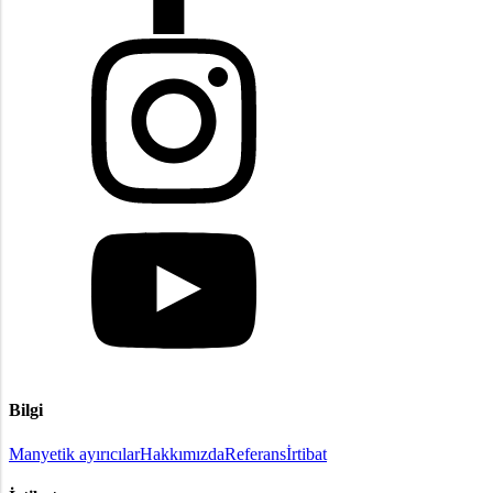
Bilgi
Manyetik ayırıcılar
Hakkımızda
Referans
İrtibat