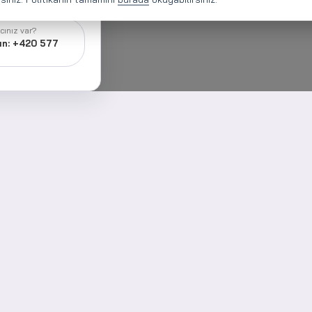
cınız var?
ın: +420 577