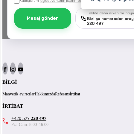
Katılıyorum
ki̇şi̇sel veri̇leri̇n i̇şlenmesi̇
talebimin işlenmesi amacıyla
Teklife daha erken mi ihtiya
Mesaj gönder
Bizi şu numaradan aray
220 497
BILGI
Manyetik ayırıcılar
Hakkımızda
Referans
İrtibat
İRTIBAT
+420
577 220 497
Pzt–Cum: 8:00–16:00