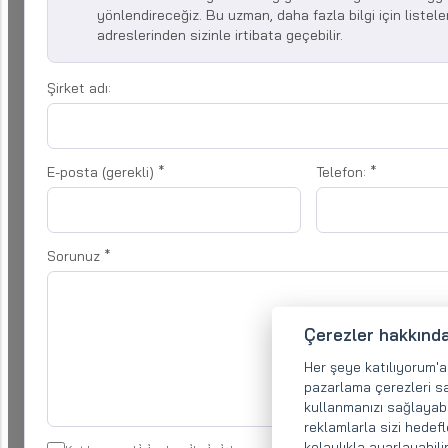
yönlendireceğiz. Bu uzman, daha fazla bilgi için listele
adreslerinden sizinle irtibata geçebilir.
Şirket adı:
E-posta (gerekli)
*
Telefon:
*
Sorunuz
*
Çerezler hakkında
Her şeye katılıyorum'a t
pazarlama çerezleri s
kullanmanızı sağlayabili
reklamlarla sizi hedefl
kolaylıkla ayarlayabili