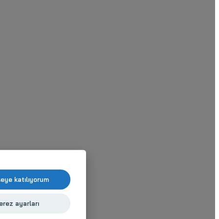
şeye katılıyorum
erez ayarları