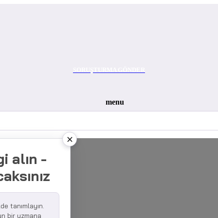
SORUŞTURMA GÖNDER
menu
i alın -
caksınız
lde tanımlayın.
gun bir uzmana