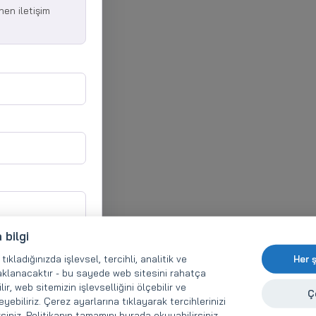
nen iletişim
 bilgi
ıkladığınızda işlevsel, tercihli, analitik ve
Her 
aklanacaktır - bu sayede web sitesini rahatça
r, web sitemizin işlevselliğini ölçebilir ve
Ç
eyebiliriz. Çerez ayarlarına tıklayarak tercihlerinizi
rsiniz. Politikanın tamamını
burada
okuyabilirsiniz.