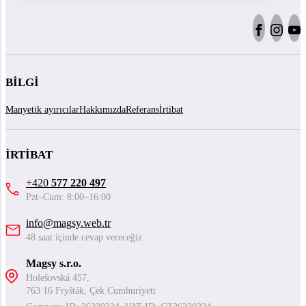
BILGI
Manyetik ayırıcılar
Hakkımızda
Referans
İrtibat
İRTIBAT
+420
577 220 497
Pzt–Cum: 8:00–16:00
info@magsy.web.tr
48 saat içinde cevap vereceğiz
Magsy s.r.o.
Holešovská 457,
763 16 Fryšták, Çek Cumhuriyeti