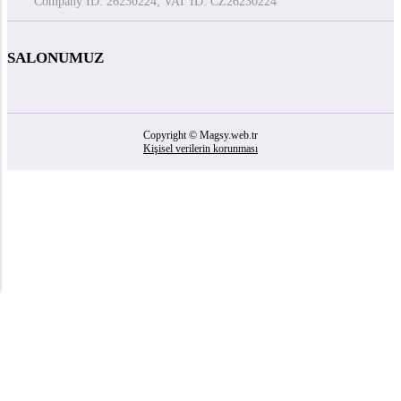
Company ID: 26230224, VAT ID: CZ26230224
SALONUMUZ
Copyright © Magsy.web.tr
Kişisel verilerin korunması