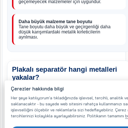
geçemeyecek malzemeler için uygundur.
Daha büyük malzeme tane boyutu
Tane boyutu daha büyük ve geçirgenliği daha
düşük karışımlardaki metalik kirleticilerin
ayrılması.
Plakalı separatör hangi metalleri
yakalar?
Çerezler hakkında bilgi
Plakalı separatör, metalik manyetik kirleticileri manyetik
plakalar yardımıyla yakalar. Standart olarak ferrit
Her şeye katılıyorum'a tıkladığınızda işlevsel, tercihli, analitik
saklanacaktır - bu sayede web sitesini rahatça kullanmanızı sağ
mıknatıslarla donatılır, talep üzerine NdFeB neodimyum
işlevselliğini ölçebilir ve reklamlarla sizi hedefleyebiliriz. Çerez
mıknatıslı model olarak da sunulabilir.
tercihlerinizi kolaylıkla ayarlayabilirsiniz. Politikanın tamamını
b