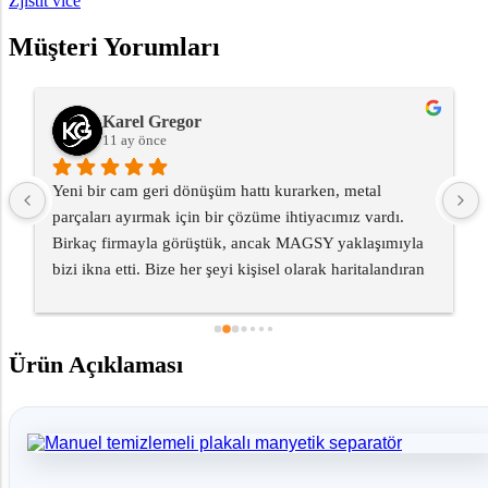
Zjistit více
Müşteri Yorumları
Karel Gregor
11 ay önce
Yeni bir cam geri dönüşüm hattı kurarken, metal 
parçaları ayırmak için bir çözüme ihtiyacımız vardı. 
Birkaç firmayla görüştük, ancak MAGSY yaklaşımıyla 
bizi ikna etti. Bize her şeyi kişisel olarak haritalandıran 
ve operasyonumuza özel bir çözüm tasarlayan bir 
teknisyen gönderdiler. Bugün, ayırıcı kusursuz çalışıyor 
ve makinelerin bakımı için büyük maliyetlerden tasarruf 
Ürün Açıklaması
etmemizi sağladı. Dahası, teslimattan sonra bile bizi 
yalnız bırakmadıkları için minnettarım - düzenli bakım 
harika sonuç veriyor.