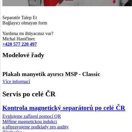
Separatör Talep Et
Bağlayıcı olmayan form
Yardıma mı ihtiyacınız var?
Michal Haničinec
+420 577 220 497
Modelové řady
Plakalı manyetik ayırıcı MSP - Classic
Více informací
Servis po celé ČR
Kontrola magnetický separátorů po celé ČR
Evidujeme zařízení pomocí QR
Měříme magnetickou indukci
a připravujeme podklady pro audity