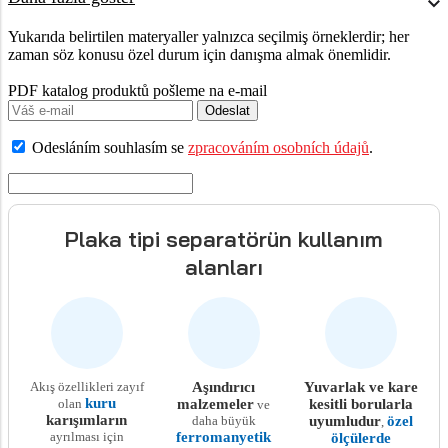
Yukarıda belirtilen materyaller yalnızca seçilmiş örneklerdir; her
zaman söz konusu özel durum için danışma almak önemlidir.
PDF katalog produktů pošleme na e-mail
Odeslat
Odesláním souhlasím se
zpracováním osobních údajů
.
Plaka tipi separatörün kullanım
alanları
Akış özellikleri zayıf
Aşındırıcı
Yuvarlak ve kare
kuru
olan
malzemeler
kesitli borularla
ve
karışımların
daha büyük
uyumludur
özel
,
ayrılması için
ferromanyetik
ölçülerde