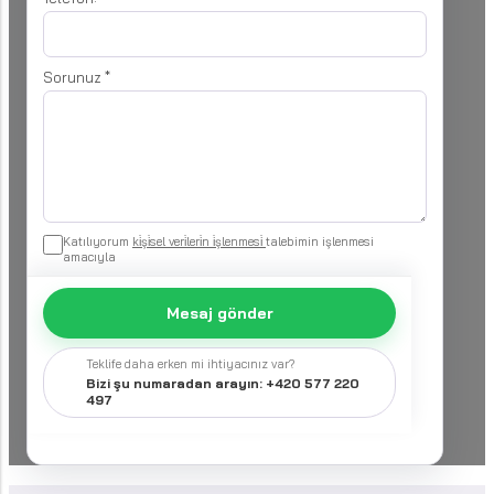
Sorunuz
*
Katılıyorum
ki̇şi̇sel veri̇leri̇n i̇şlenmesi̇
talebimin işlenmesi
amacıyla
Mesaj gönder
Teklife daha erken mi ihtiyacınız var?
Bizi şu numaradan arayın: +420 577 220
497